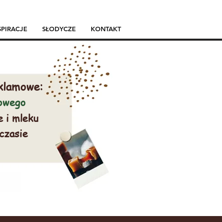
SPIRACJE
SŁODYCZE
KONTAKT
klamowe:
mowego
e i mleku
 czasie