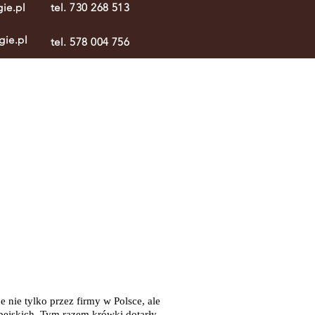
ie.pl
tel. 730 268 513
gie.pl
tel. 578 004 756
 nie tylko przez firmy w Polsce, ale
pejskich. Tym razem krówki dotarły