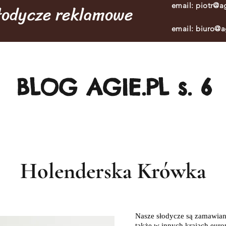
słodycze reklamowe
email:
piotr@ag
email:
biuro@a
BLOG AGIE.PL s. 6
Holenderska Krówka
Nasze słodycze są zamawiane
także w innych krajach euro