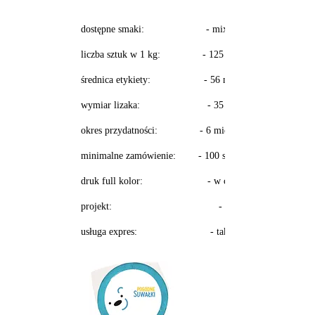
dostępne smaki: - mix smaków
liczba sztuk w 1 kg: - 125 szt.
średnica etykiety: - 56 mm
wymiar lizaka: - 35 mm
​
okres przydatności: - 6 miesięcy
minimalne zamówienie: - 100 sztuk​
​​druk full kolor: - w cenie
projekt: - w cenie
​usługa expres: - tak