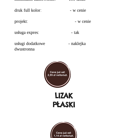
​​druk full kolor: - w cenie
projekt: - w cenie
​u
sługa expres: - tak
usługi dodatkowe - naklejka
dwustronna
LIZAK
PŁASKI