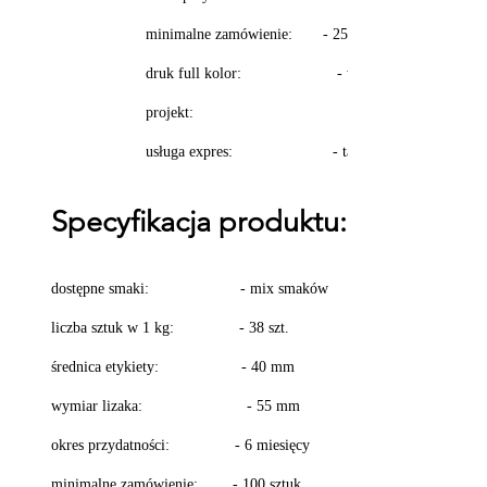
minimalne zamówienie: - 250 sztuk​
​​druk full kolor: - w cenie
projekt: - w cenie
usługa expres: - tak
Specyfikacja produktu:
dostępne smaki: - mix smaków
liczba sztuk w 1 kg: - 38 szt.
średnica etykiety: - 40 mm
wymiar lizaka: - 55 mm
​
okres przydatności: - 6 miesięcy
minimalne zamówienie: - 100 sztuk​