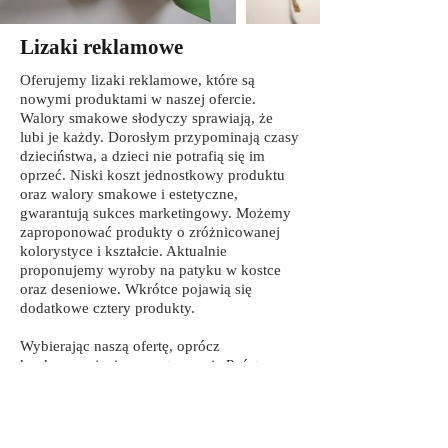
Lizaki reklamowe
Oferujemy lizaki reklamowe, które są
nowymi produktami w naszej ofercie.
Walory smakowe słodyczy sprawiają, że
lubi je każdy. Dorosłym przypominają czasy
dzieciństwa, a dzieci nie potrafią się im
oprzeć. Niski koszt jednostkowy produktu
oraz walory smakowe i estetyczne,
gwarantują sukces marketingowy. Możemy
zaproponować produkty o zróżnicowanej
kolorystyce i kształcie. Aktualnie
proponujemy wyroby na patyku w kostce
oraz deseniowe. Wkrótce pojawią się
dodatkowe cztery produkty.
Wybierając naszą ofertę, oprócz
konkurencyjnej ceny, otrzymują Państwo
także inne korzyści, np.:
• projekt opakowania i lizaka
reklamowego gratis,
• bezpłatną wycenę,