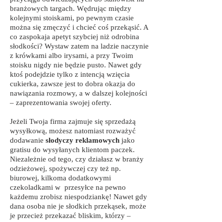
branżowych targach. Wędrując między
kolejnymi stoiskami, po pewnym czasie
można się zmęczyć i chcieć coś przekąsić. A
co zaspokaja apetyt szybciej niż odrobina
słodkości? Wystaw zatem na ladzie naczynie
z krówkami albo irysami, a przy Twoim
stoisku nigdy nie będzie pusto. Nawet gdy
ktoś podejdzie tylko z intencją wzięcia
cukierka, zawsze jest to dobra okazja do
nawiązania rozmowy, a w dalszej kolejności
– zaprezentowania swojej oferty.
Jeżeli Twoja firma zajmuje się sprzedażą
wysyłkową, możesz natomiast rozważyć
dodawanie
słodyczy reklamowych
jako
gratisu do wysyłanych klientom paczek.
Niezależnie od tego, czy działasz w branży
odzieżowej, spożywczej czy też np.
biurowej, kilkoma dodatkowymi
czekoladkami w przesyłce na pewno
każdemu zrobisz niespodziankę! Nawet gdy
dana osoba nie je słodkich przekąsek, może
je przecież przekazać bliskim, którzy –