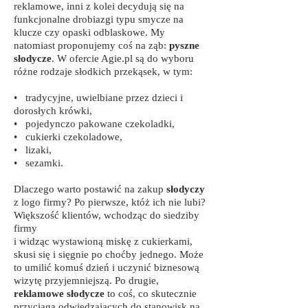
reklamowe, inni z kolei decydują się na
funkcjonalne drobiazgi typu smycze na
klucze czy opaski odblaskowe. My
natomiast proponujemy coś na ząb:
pyszne
słodycze
. W ofercie Agie.pl są do wyboru
różne rodzaje słodkich przekąsek, w tym:
• tradycyjne, uwielbiane przez dzieci i
dorosłych krówki,
• pojedynczo pakowane czekoladki,
• cukierki czekoladowe,
• lizaki,
• sezamki.
Dlaczego warto postawić na zakup
słodyczy
z logo firmy? Po pierwsze, któż ich nie lubi?
Większość klientów, wchodząc do siedziby
firmy
i widząc wystawioną miskę z cukierkami,
skusi się i sięgnie po choćby jednego. Może
to umilić komuś dzień i uczynić biznesową
wizytę przyjemniejszą. Po drugie,
reklamowe słodycze
to coś, co skutecznie
przyciąga odwiedzających do stanowisk na