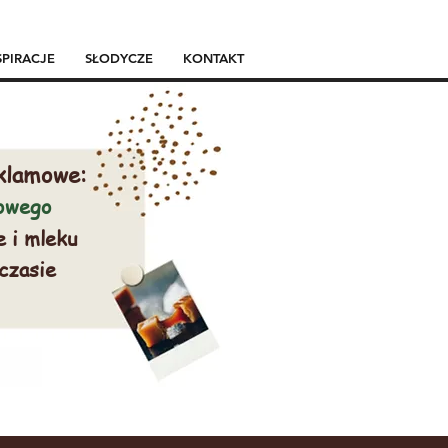
SPIRACJE
SŁODYCZE
KONTAKT
klamowe:
mowego
e i mleku
 czasie