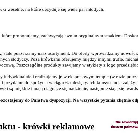
ki weselne, na które decyduje się wiele par młodych.
 które proponujemy, zachwycają swoim oryginalnym smakiem. Doskona
w, stale poszerzamy nasz asortyment. Do oferty wprowadzamy nowości
nych słodyczy. Poza krówkami oferujemy między innymi trufle, michałki
owocową. Poszczególne produkty zawijamy w etykiety z logo przedsiębi
indywidualnie i realizujemy je w ekspresowym tempie (w razie potrz
e i przydatne do spożycia w ciągu 6. miesięcy. Ich konsystencja zależ
 są miękkie i mają ciągnące się nadzienie, następnie stają się twards
pozostajemy do Państwa dyspozycji. Na wszystkie pytania chętnie o
uktu - krówki reklamowe