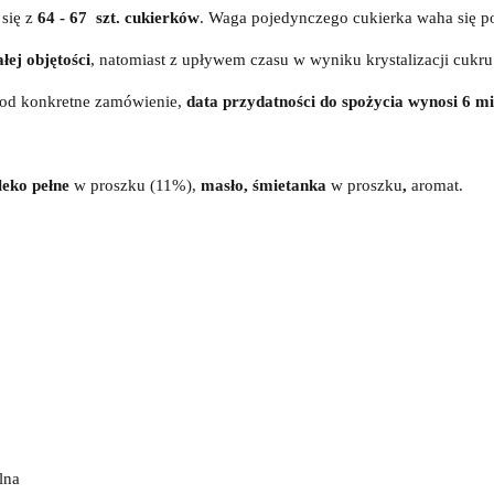
 się z
64 - 67 szt. cukierków
. Waga pojedynczego cukierka waha się p
łej objętości
, natomiast z upływem czasu w wyniku krystalizacji cukr
pod konkretne zamówienie,
data przydatności
do spożycia wynosi 6 mi
eko pełne
w proszku (11%),
masło, śmietanka
w proszku
,
aromat.
lna