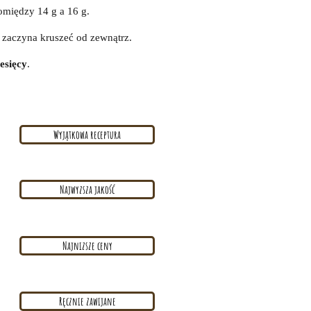
omiędzy 14 g a 16 g.
u zaczyna kruszeć od zewnątrz.
esięcy
.
Wyjątkowa receptura
Najwyzsza jakość
Najnizsze ceny
Ręcznie zawijane