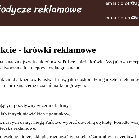
słodycze reklamowe
email:
piotr@ag
email:
biuro@a
kcie - krówki reklamowe
i najsmaczniejszych cukierków w Polsce należą krówki. Wyjątkowa recep
a tworzenie ich niepowtarzalnego smaku.
kiem dla klientów Państwa firmy, jak i doskonałym gadżetem reklam
sób na urozmaicenie działań marketingowych.
ującym pozytywny wizerunek firmy,
 lub innych niewielkich upominków,
c z naszych usług, mogą Państwo wybrać dowolną etykietę. Ponadto w
łeczka reklamowe,
mieścić w biurze, sklepie, rozdawać w trakcie różnorodnych eventów 