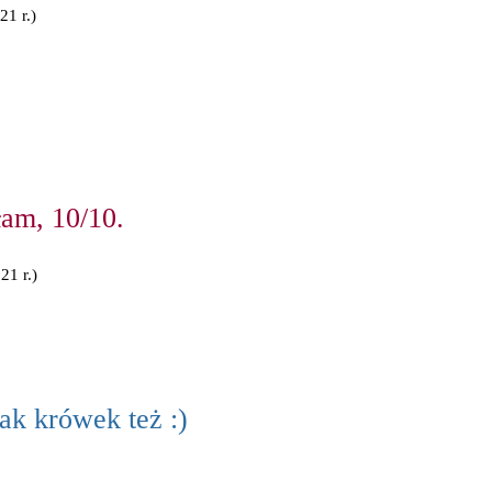
1 r.)
łam, 10/10.
21 r.)
ak krówek też :)