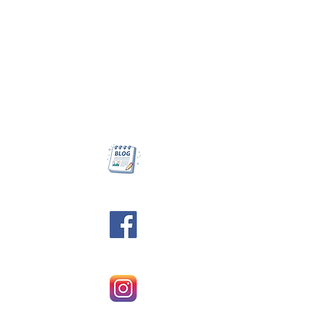
Agie.pl - krówki reklamowe
NIP: 6472463928,
REGON: 369089617
Jesteśmy do Państwa dyspozycji
od poniedziałku do piątku
w godz. 8:30 - 18:30
Blog
Facebook
Instagram