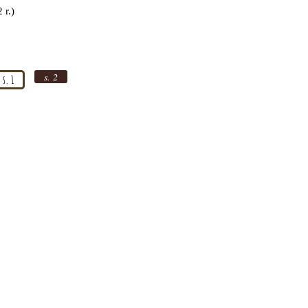
 r.)
s. 2
s. 1
Biuro Kraków
piotr@agie.pl
, tel.
730 268 513
Biuro Warszawa
biuro@agie.pl
, tel. 578 004 756