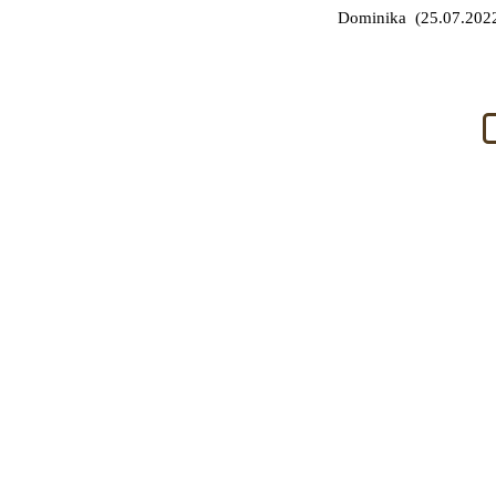
Dominika (25.07.2022
owania
Nasze realizacje
reklamowe
Zaufali nam