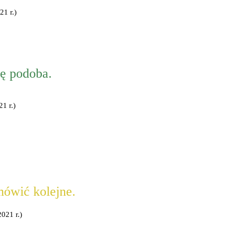
21 r.)
ię podoba.
1 r.)
mówić kolejne.
021 r.)