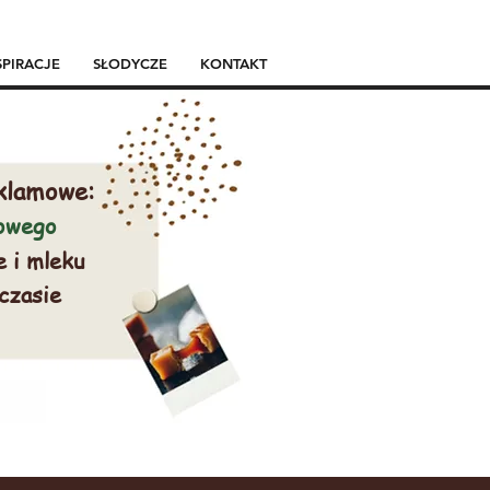
SPIRACJE
SŁODYCZE
KONTAKT
klamowe:
mowego
e i mleku
 czasie