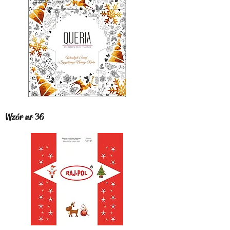
Wzór nr 36