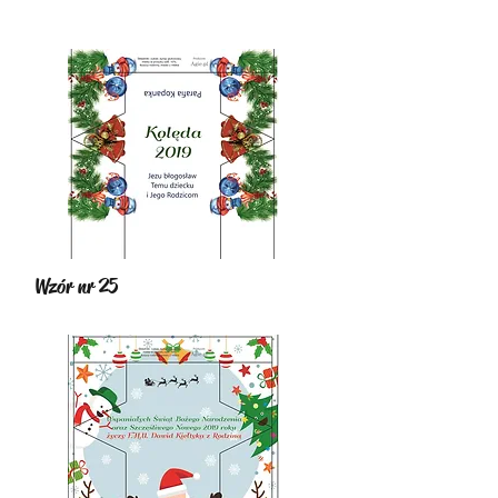
Wzór nr 25