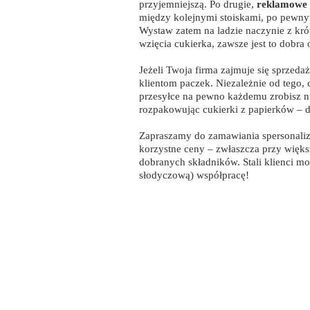
przyjemniejszą. Po drugie,
reklamowe 
między kolejnymi stoiskami, po pewnym
Wystaw zatem na ladzie naczynie z krów
wzięcia cukierka, zawsze jest to dobra
Jeżeli Twoja firma zajmuje się sprze
klientom paczek. Niezależnie od tego,
przesyłce na pewno każdemu zrobisz ni
rozpakowując cukierki z papierków – d
Zapraszamy do zamawiania spersonal
korzystne ceny – zwłaszcza przy więk
dobranych składników. Stali klienci m
słodyczową) współpracę!
Eko opak
Słodycze reklamowe