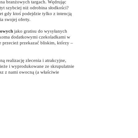
k na branżowych targach. Wędrując
yt szybciej niż odrobina słodkości?
 gdy ktoś podejdzie tylko z intencją
a swojej oferty.
mowych
jako gratisu do wysyłanych
 kilkoma dodatkowymi czekoladkami w
 przecież przekazać bliskim, którzy –
ą realizację zlecenia i atrakcyjne,
ieże i wyprodukowane ze skrupulatnie
esz z nami owocną (a właściwie
Biuro Kraków
piotr@agie.pl
, tel.
730 268 513