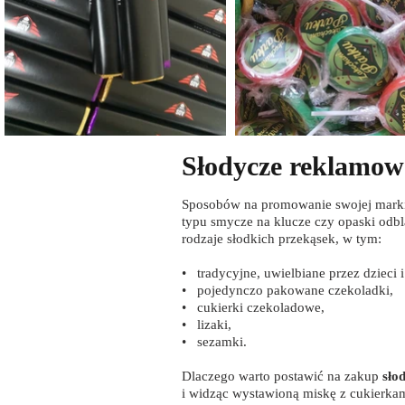
Słodycze reklamow
Sposobów na promowanie swojej marki j
typu smycze na klucze czy opaski odb
rodzaje słodkich przekąsek, w tym:
• tradycyjne, uwielbiane przez dzieci 
• pojedynczo pakowane czekoladki,
• cukierki czekoladowe,
• lizaki,
• sezamki.
Dlaczego warto postawić na zakup
sło
i widząc wystawioną miskę z cukierkam