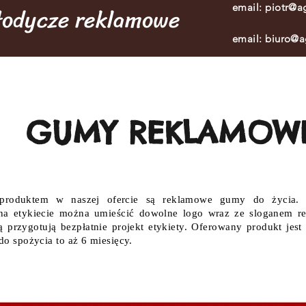
słodycze reklamowe
email:
piotr@ag
email:
biuro@a
GUMY REKLAMOW
produktem w naszej ofercie są reklamowe gumy do życia. D
na etykiecie można umieścić dowolne logo wraz ze sloganem r
ą przygotują bezpłatnie projekt etykiety. Oferowany produkt je
do spożycia to aż 6 miesięcy.