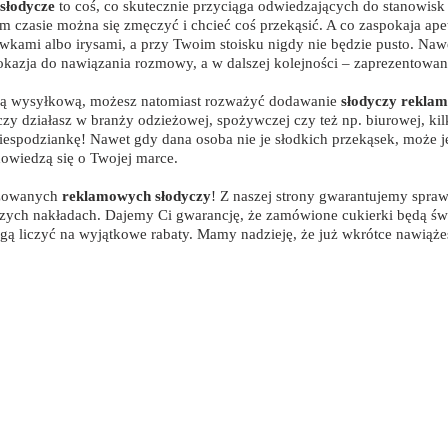
słodycze
to coś, co skutecznie przyciąga odwiedzających do stanowis
 czasie można się zmęczyć i chcieć coś przekąsić. A co zaspokaja apet
kami albo irysami, a przy Twoim stoisku nigdy nie będzie pusto. Nawet
 okazja do nawiązania rozmowy, a w dalszej kolejności – zaprezentowani
dażą wysyłkową, możesz natomiast rozważyć dodawanie
słodyczy rekla
 czy działasz w branży odzieżowej, spożywczej czy też np. biurowej,
espodziankę! Nawet gdy dana osoba nie je słodkich przekąsek, może je
owiedzą się o Twojej marce.
izowanych
reklamowych słodyczy
! Z naszej strony gwarantujemy sprawn
szych nakładach. Dajemy Ci gwarancję, że zamówione cukierki będą św
ogą liczyć na wyjątkowe rabaty. Mamy nadzieję, że już wkrótce nawiąż
owania
Nasze realizacje