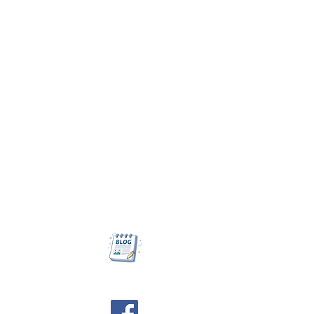
Biuro Warszawa
biuro@agie.pl
, tel. 578 004 756
Agie.pl - krówki reklamowe
NIP: 6472463928,
REGON: 369089617
Jesteśmy do Państwa dyspozycji
od poniedziałku do piątku
w godz. 8:30 - 18:30
Blog