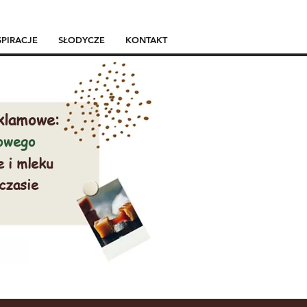
SPIRACJE
SŁODYCZE
KONTAKT
klamowe:
mowego
e i mleku
 czasie